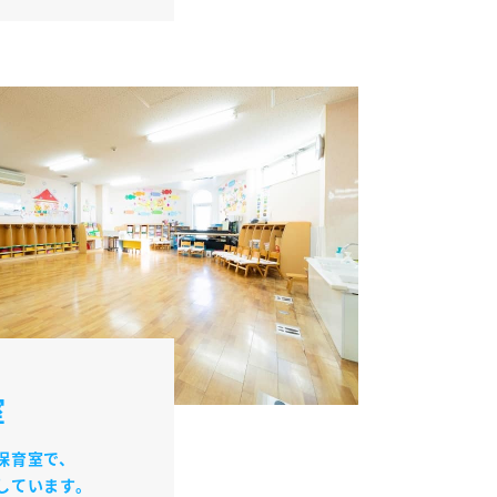
室
保育室で、
しています。